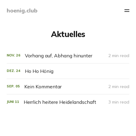
hoenig.club
Aktuelles
Vorhang auf, Abhang hinunter
2 min read
NOV.
26
Ho Ho Hönig
DEZ.
24
Kein Kommentar
2 min read
SEP.
05
Herrlich heitere Heidelandschaft
3 min read
JUNI
11